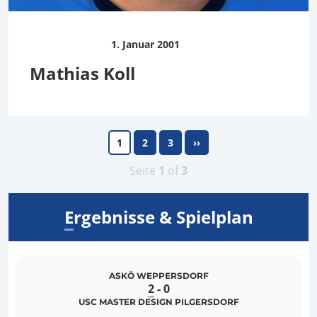
1. Januar 2001
Mathias Koll
1
2
3
››
Seite
1
of
3
Ergebnisse & Spielplan
ASKÖ WEPPERSDORF
2
-
0
USC MASTER DESIGN PILGERSDORF