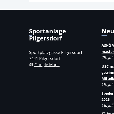
Sportanlage
Ne
Pilgersdorf
ASKÖ W
master
Sportplatzgasse Pilgersdorf
29. Jul
7441 Pilgersdorf
Google Maps
USC ma
gewinn
Mittel
19. Jul
Spiele
2026
16. Jul