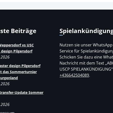
uste Beiträge
Spielankündigun
Nutzen sie unser WhatsApp
eppersdorf vs USC
Service für Spielankündigun
 design Pilgersdorf
i 2026
Schicken Sie dazu eine Wha
Nachricht mit dem Text „AB
ster design Pilgersdorf
USCP SPIELANKÜNDIGUNG“
t das Sommerturnier
+436642504089
.
burgenland
i 2026
rtransfer-Update Sommer
i 2026