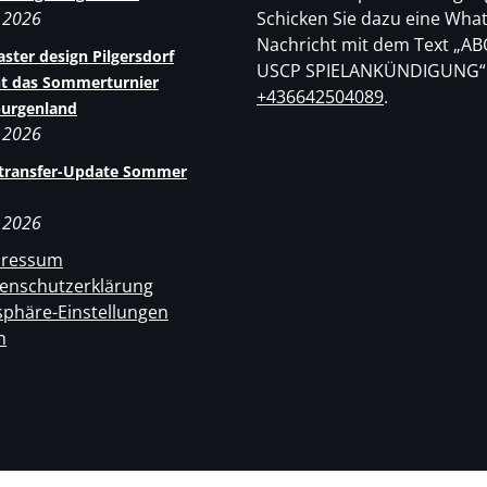
i 2026
Schicken Sie dazu eine Wha
Nachricht mit dem Text „AB
ster design Pilgersdorf
USCP SPIELANKÜNDIGUNG“
t das Sommerturnier
+436642504089
.
burgenland
i 2026
rtransfer-Update Sommer
i 2026
pressum
enschutzerklärung
sphäre-Einstellungen
n