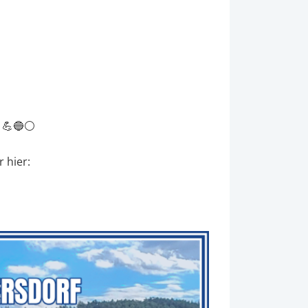
! 💪🔵⚪
 hier: