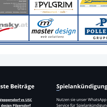
uste Beiträge
Spielankündigun
Nutzen sie unser WhatsApp
eppersdorf vs USC
Service für Spielankündigun
 design Pilgersdorf