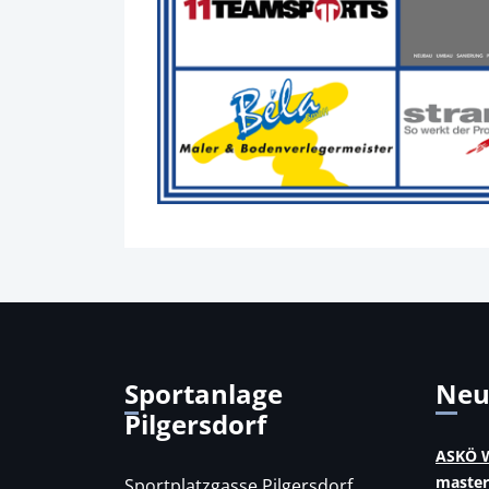
Sportanlage
Ne
Pilgersdorf
ASKÖ W
master
Sportplatzgasse Pilgersdorf