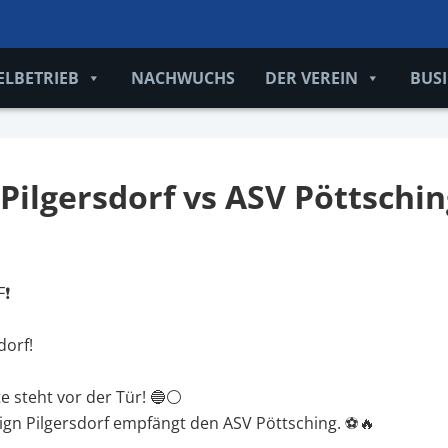
ELBETRIEB
NACHWUCHS
DER VEREIN
BUS
Pilgersdorf vs ASV Pöttschin
F❗
dorf!
te steht vor der Tür! 🔵⚪
gn Pilgersdorf empfängt den ASV Pöttsching. ⚽🔥