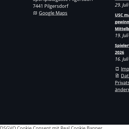
29. Jul
7441 Pilgersdorf
Google Maps
USC ma
gewinn
Mittel
19. Jul
Spiele
2026
16. Jul
Im
Dat
Privat
änder
DSGVO Cookie Consent mit Real Cookie Banner