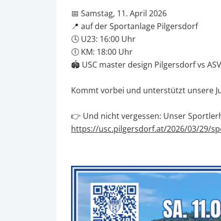
📅 Samstag, 11. April 2026
📍 auf der Sportanlage Pilgersdorf
🕓 U23: 16:00 Uhr
🕕 KM: 18:00 Uhr
🏟️ USC master design Pilgersdorf vs AS
Kommt vorbei und unterstützt unsere J
👉 Und nicht vergessen: Unser Sportlerheu
https://usc.pilgersdorf.at/2026/03/29/sp