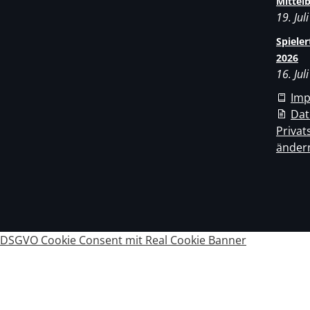
Mittel
19. Jul
Spiele
2026
16. Jul
Im
Dat
Privat
änder
DSGVO Cookie Consent mit Real Cookie Banner