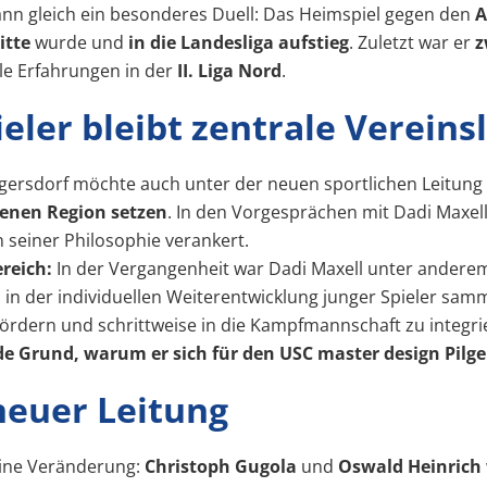
nn gleich ein besonderes Duell: Das Heimspiel gegen den
A
itte
wurde und
in die Landesliga aufstieg
. Zuletzt war er
z
le Erfahrungen in der
II. Liga Nord
.
eler bleibt zentrale Vereinsl
ersdorf möchte auch unter der neuen sportlichen Leitung s
genen Region setzen
. In den Vorgesprächen mit Dadi Maxel
n seiner Philosophie verankert.
reich:
In der Vergangenheit war Dadi Maxell unter anderem 
in der individuellen Weiterentwicklung junger Spieler sam
 fördern und schrittweise in die Kampfmannschaft zu integr
e Grund, warum er sich für den USC master design Pilge
neuer Leitung
eine Veränderung:
Christoph Gugola
und
Oswald Heinrich