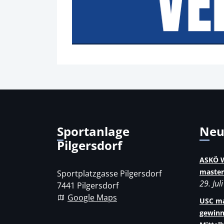
Sportanlage
Ne
Pilgersdorf
ASKÖ W
master
Sportplatzgasse Pilgersdorf
29. Jul
7441 Pilgersdorf
Google Maps
USC ma
gewinn