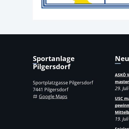
Sportanlage
Ne
Pilgersdorf
ASKÖ W
master
Sportplatzgasse Pilgersdorf
29. Jul
7441 Pilgersdorf
Google Maps
USC ma
gewinn
Mittel
19. Jul
Spiele