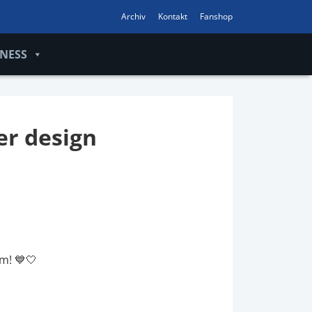
Archiv
Kontakt
Fanshop
INESS
er design
m! 💙🤍