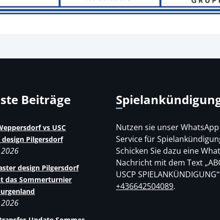
uste Beiträge
Spielankündigun
Nutzen sie unser WhatsApp
eppersdorf vs USC
Service für Spielankündigun
 design Pilgersdorf
i 2026
Schicken Sie dazu eine Wha
Nachricht mit dem Text „AB
ster design Pilgersdorf
USCP SPIELANKÜNDIGUNG“
t das Sommerturnier
+436642504089
.
burgenland
i 2026
rtransfer-Update Sommer